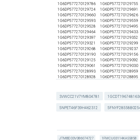
1G6DP577270129786
1G6DP577270129755
1G6DP577270129724
1G6DP577270129691
1G6DP577270129660
1G6DP577270129626
1G6DP577270129593
1G6DP577270129559
1G6DP577270129528
1G6DP577270129495
1G6DP577270129464
1G6DP577270129433
1G6DP577270129397
1G6DP577270129352
1G6DP577270129321
1G6DP577270129299
1G6DP577270129268
1G6DP577270129237
1G6DP577270129190
1G6DP577270129156
1G6DP577270129125
1G6DP577270129092
1G6DP577270129061
1G6DP577270129030
1G6DP577270128993
1G6DP577270128959
1G6DP577270128928
1G6DP577270128895
1G6DP577270128864
1G6DP577270128833
1G6DP577270128797
1G6DP577270128752
1G6DP577270128721
1G6DP577270128699
3VWCC21V7YM804781
1GCDT196748163
1G6DP577270128668
1G6DP577270128637
1G6DP577270128590
1G6DP577270128556
5NPET46F39H462312
5FNYF28558B025
1G6DP577270128525
1G6DP577270128492
1G6DP577270128461
1G6DP577270128430
1G6DP577270128394
1G6DP577270128363
1G6DP577270128329
1G6DP577270128296
1G6DP577270128265
1G6DP577270128234
JTMBD33V086074727
1FMCU03114KA55858
1G6DP577270128203
1G6DP577270128170