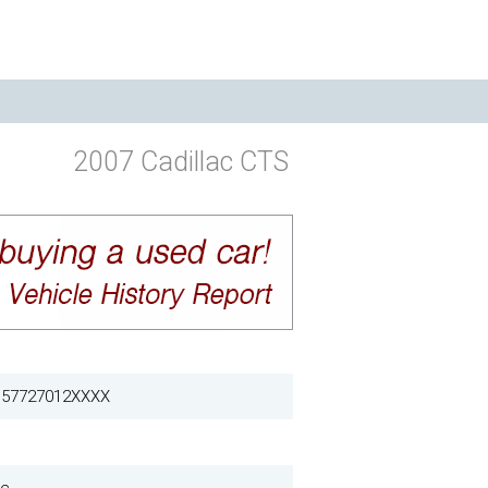
2007 Cadillac CTS
57727012XXXX