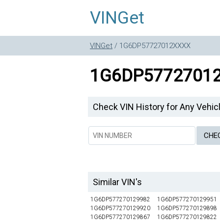
VINGet
VINGet
/ 1G6DP57727012XXXX
1G6DP5772701
Check VIN History for Any Vehic
Similar VIN's
1G6DP577270129982
1G6DP577270129951
1G6DP577270129920
1G6DP577270129898
1G6DP577270129867
1G6DP577270129822