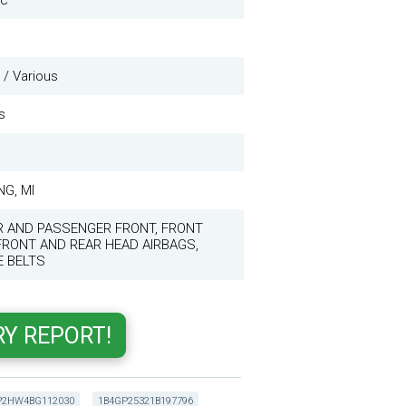
ac
/ Various
s
NG, MI
R AND PASSENGER FRONT, FRONT
 FRONT AND REAR HEAD AIRBAGS,
E BELTS
P2HW4BG112030
1B4GP25321B197796